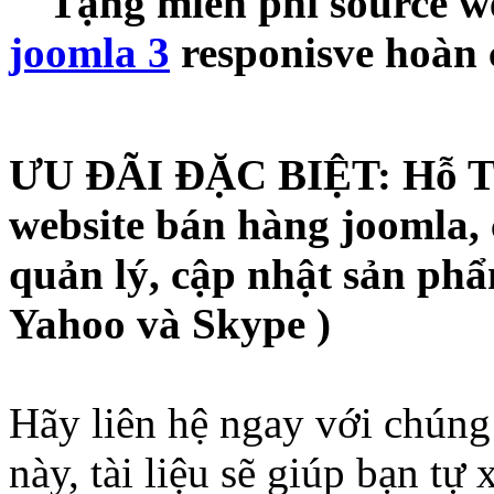
Tặng miễn phí source w
joomla 3
responisve hoàn c
ƯU ĐÃI ĐẶC BIỆT: Hỗ Tr
website bán hàng joomla, c
quản lý, cập nhật sản phẩ
Yahoo và Skype )
Hãy liên hệ ngay với chúng
này, tài liệu sẽ giúp bạn t