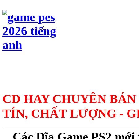
CD HAY CHUYÊN BÁN 
TÍN, CHẤT LƯỢNG - G
Các Đĩa Game PS2 mới nh