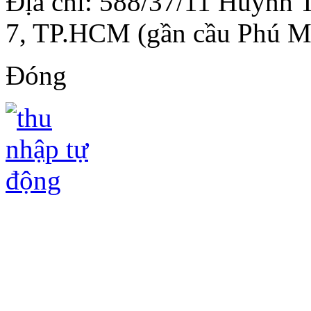
Địa chỉ: 588/37/11 Huỳnh 
7, TP.HCM (gần cầu Phú M
Đóng