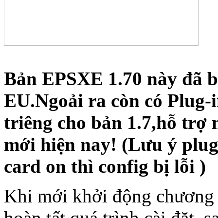
Bản EPSXE 1.70 này đã b
EU.Ngoải ra còn có Plug-
triêng cho bản 1.7,hỗ tr
mới hiện nay! (Lưu ý plug
card on thì config bị lỗi )
Khi mới khởi động chương 
hoàn tất quá trình cài đặt, 