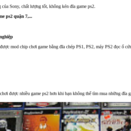
của Sony, chất lượng tốt, không kén đĩa game ps2.
e ps2 quận 7,...
nghiệp
ược mod chip chơi game bằng đĩa chép PS1, PS2, máy PS2 đọc ổ cứng n
hơi được nhiều game ps2 hơn khi bạn không thể tìm mua những đĩa ga