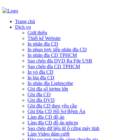
Trang chủ
Dịch vụ
Giới thiệu
Thiết kế Website
In nhãn đĩa CD
In phun trực tiếp nhãn đĩa CD
In nhãn đĩa CD TPHCM
Sao chép đĩa DVD Ra File USB
Sao chép đĩa CD TPHCM
In vỏ đĩa CD
In bìa đĩa CD
In nhãn đĩa Lightscribe
Ghi đĩa số lượng lớn
Ghi đĩa CD
Ghi đĩa DVD
Ghi đĩa CD theo yêu cầu
Ghi Đĩa CD Hồ Sơ Bệnh Án
Làm đĩa CD đồ án
Làm đĩa CD đồ án tphcm
Sao chép dữ liệu từ ổ cứng máy tính
Làm Video đám cưới
Đào tạo trực tuyến cùng chuyên gia