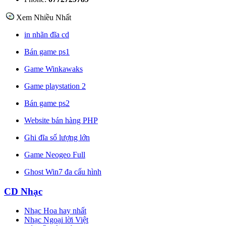
Xem Nhiều Nhất
in nhãn đĩa cd
Bán game ps1
Game Winkawaks
Game playstation 2
Bán game ps2
Website bán hàng PHP
Ghi đĩa số lượng lớn
Game Neogeo Full
Ghost Win7 đa cấu hình
CD Nhạc
Nhạc Hoa hay nhất
Nhạc Ngoại lời Việt