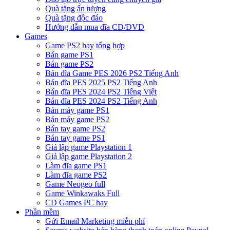
Quà tặng ấn tượng
Quà tặng độc đáo
Hướng dẫn mua đĩa CD/DVD
Games
Game PS2 hay tổng hợp
Bán game PS1
Bán game PS2
Bán đĩa Game PES 2026 PS2 Tiếng Anh
Bán đĩa PES 2025 PS2 Tiếng Anh
Bán đĩa PES 2024 PS2 Tiếng Việt
Bán đĩa PES 2024 PS2 Tiếng Anh
Bán máy game PS1
Bán máy game PS2
Bán tay game PS2
Bán tay game PS1
Giả lập game Playstation 1
Giả lập game Playstation 2
Làm đĩa game PS1
Làm đĩa game PS2
Game Neogeo full
Game Winkawaks Full
CD Games PC hay
Phần mềm
Gửi Email Marketing miễn phí