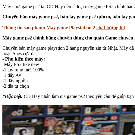
Máy chơi game ps2 tại CD Hay đều là loại máy game PS2 chính hãng 
Chuyên bán máy game ps2, bán tay game ps2 tphcm, bán tay gam
Thông tin sản phẩm: Máy game Playstation 2
chất lượng tốt
Máy game ps2 chính hãng chuyên dùng cho quán Game chuyên 
Chuyên bán máy game playstion 2 hàng nguyên zin từ Nhật. Máy đã đ
hoặc Snes cực đã.
- Phụ kiện theo máy:
-Máy PS2 like new
-1 tay rung mới 100%
-1 dây Av
-1 dây nguồn
-2 đĩa tự chọn
*Đặc biệt:
CD Hay nhận làm đĩa game ps2 theo yêu cầu để giúp bạn c