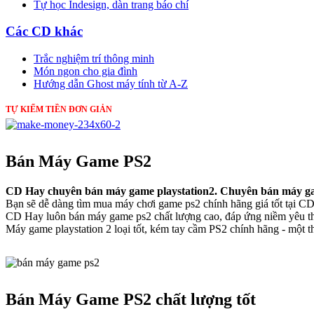
Tự học Indesign, dàn trang báo chí
Các CD khác
Trắc nghiệm trí thông minh
Món ngon cho gia đình
Hướng dẫn Ghost máy tính từ A-Z
TỰ KIẾM TIỀN ĐƠN GIẢN
Bán Máy Game PS2
CD Hay chuyên bán máy game playstation2. Chuyên bán máy game
Bạn sẽ dễ dàng tìm mua máy chơi game ps2 chính hãng giá tốt tại C
CD Hay luôn bán máy game ps2 chất lượng cao, đáp ứng niềm yêu th
Máy game playstation 2 loại tốt, kém tay cầm PS2 chính hãng - một th
Bán Máy Game PS2 chất lượng tốt