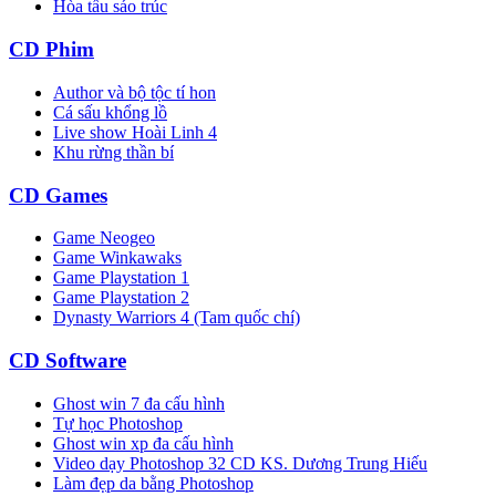
Hòa tấu sáo trúc
CD Phim
Author và bộ tộc tí hon
Cá sấu khổng lồ
Live show Hoài Linh 4
Khu rừng thần bí
CD Games
Game Neogeo
Game Winkawaks
Game Playstation 1
Game Playstation 2
Dynasty Warriors 4 (Tam quốc chí)
CD Software
Ghost win 7 đa cấu hình
Tự học Photoshop
Ghost win xp đa cấu hình
Video dạy Photoshop 32 CD KS. Dương Trung Hiếu
Làm đẹp da bằng Photoshop