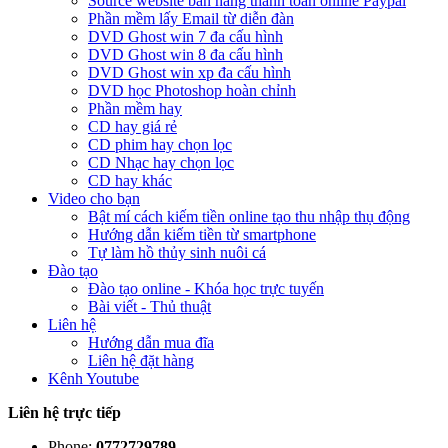
Source website bán hàng thanh toán online Paypal
Phần mềm lấy Email từ diễn đàn
DVD Ghost win 7 đa cấu hình
DVD Ghost win 8 đa cấu hình
DVD Ghost win xp đa cấu hình
DVD học Photoshop hoàn chỉnh
Phần mềm hay
CD hay giá rẻ
CD phim hay chọn lọc
CD Nhạc hay chọn lọc
CD hay khác
Video cho bạn
Bật mí cách kiếm tiền online tạo thu nhập thụ động
Hướng dẫn kiếm tiền từ smartphone
Tự làm hồ thủy sinh nuôi cá
Đào tạo
Đào tạo online - Khóa học trực tuyến
Bài viết - Thủ thuật
Liên hệ
Hướng dẫn mua đĩa
Liên hệ đặt hàng
Kênh Youtube
Liên hệ trực tiếp
Phone:
0772729789